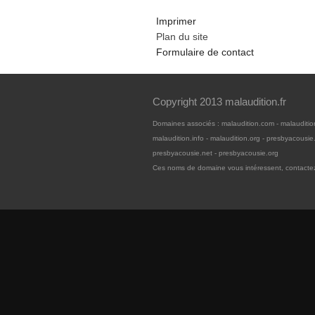
Imprimer
Plan du site
Formulaire de contact
Copyright 2013 malaudition.fr
Domaines associés : malaudition.com - malaudition
malaudition.info - malaudition.org - presbyacousie.
presbyacousie.net - presbyacousie.org
Ces noms de domaine vous intéressent, contacte