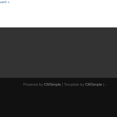
vant »
Powered by
CMSimple
| Template by
CMSimple
|
-