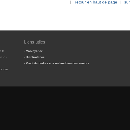
|
retour en haut de page
|
sui
Liens utiles
.fr -
-
Malvoyance
info -
-
Bientraitance
-
Produits dédiés à la malaudition des seniors
z-nous